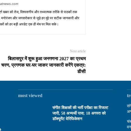
baatnews.com
ूर्ण खबर को तेज, विश्वसनीय और तथ्यात्मक तरीके से पाठकों तक
ाध, मनोरंजन और जनसरोकार से जुड़े हर मुद्दे पर सटीक जानकारी और
पाठकों को हर बड़ी अपडेट एक ही मंच पर मिल सके।
Next article
बिलासपुर में शुरू हुआ जनगणना 2027 का प्रथम
चरण, प्रगणक घर-घर जाकर जानकारी करेंगे एकत्र:
डीसी
most viewed
t
सं
संगीत शिक्षकों की भर्ती परीक्षा का रिजल्ट
अग
जारी, 58 अभ्यर्थी पास; 18 अगस्त को
डॉक्यूमेंट वेरिफिकेशन
चं
वन
ी