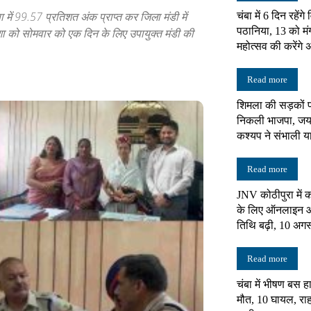
षा में 99.57 प्रतिशत अंक प्राप्त कर जिला मंडी में
चंबा में 6 दिन रहेंग
पठानिया, 13 को मं
ा को सोमवार को एक दिन के लिए उपायुक्त मंडी की
न्यूज़
महोत्सव की करेंगे अ
Read more
शिमला की सड़कों प
निकली भाजपा, जयर
नेटवर्क
कश्यप ने संभाली य
Read more
JNV कोठीपुरा में कक
के लिए ऑनलाइन आ
तिथि बढ़ी, 10 अगस
Read more
चंबा में भीषण बस ह
मौत, 10 घायल, राह