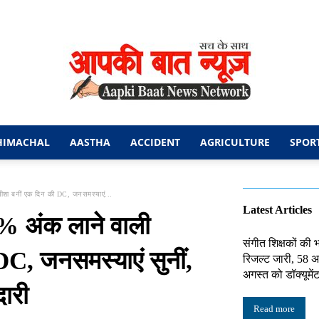
HIMACHAL
AASTHA
ACCIDENT
AGRICULTURE
SPOR
आपकी
 बनीं एक दिन की DC, जनसमस्याएं...
Latest Articles
अंक लाने वाली
संगीत शिक्षकों की भर
C, जनसमस्याएं सुनीं,
रिजल्ट जारी, 58 अभ
बात
अगस्त को डॉक्यूमें
दारी
Read more