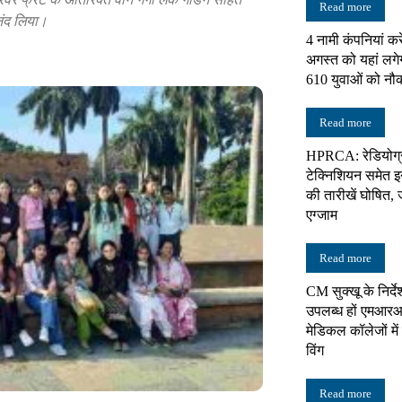
Read more
नंद लिया।
4 नामी कंपनियां करे
न्यूज़
अगस्त को यहां लगे
610 युवाओं को नौ
Read more
HPRCA: रेडियोग्
नेटवर्क
टेक्निशियन समेत इन 
की तारीखें घोषित, 
एग्जाम
Read more
CM सुक्खू के निर्दे
उपलब्ध हों एमआरआ
मेडिकल कॉलेजों में 
विंग
Read more