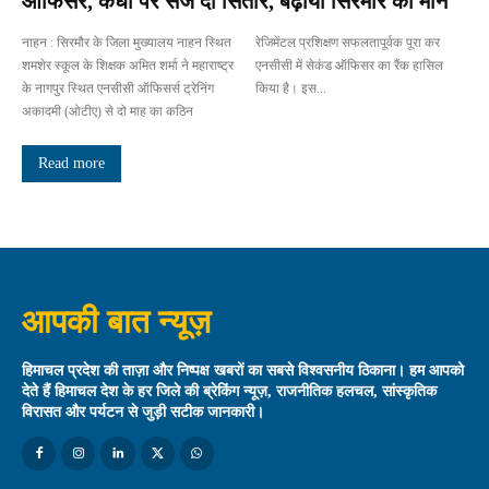
ऑफिसर, कंधों पर सजे दो सितारे, बढ़ाया सिरमौर का मान
नाहन : सिरमौर के जिला मुख्यालय नाहन स्थित
रेजिमेंटल प्रशिक्षण सफलतापूर्वक पूरा कर
शमशेर स्कूल के शिक्षक अमित शर्मा ने महाराष्ट्र
एनसीसी में सेकंड ऑफिसर का रैंक हासिल
के नागपुर स्थित एनसीसी ऑफिसर्स ट्रेनिंग
किया है। इस...
अकादमी (ओटीए) से दो माह का कठिन
Read more
आपकी बात न्यूज़
हिमाचल प्रदेश की ताज़ा और निष्पक्ष खबरों का सबसे विश्वसनीय ठिकाना। हम आपको
देते हैं हिमाचल देश के हर जिले की ब्रेकिंग न्यूज़, राजनीतिक हलचल, सांस्कृतिक
विरासत और पर्यटन से जुड़ी सटीक जानकारी।