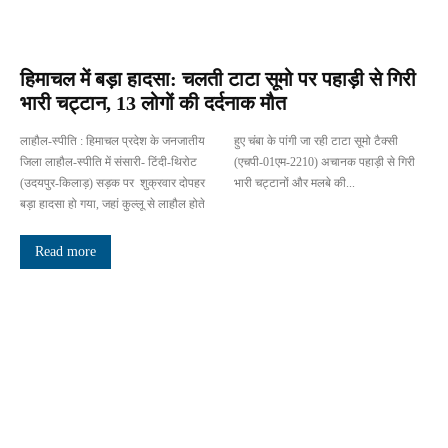
हिमाचल में बड़ा हादसा: चलती टाटा सूमो पर पहाड़ी से गिरी
भारी चट्टान, 13 लोगों की दर्दनाक मौत
लाहौल-स्पीति : हिमाचल प्रदेश के जनजातीय
हुए चंबा के पांगी जा रही टाटा सूमो टैक्सी
जिला लाहौल-स्पीति में संसारी- टिंदी-थिरोट
(एचपी-01एम-2210) अचानक पहाड़ी से गिरी
(उदयपुर-किलाड़) सड़क पर शुक्रवार दोपहर
भारी चट्टानों और मलबे की...
बड़ा हादसा हो गया, जहां कुल्लू से लाहौल होते
Read more