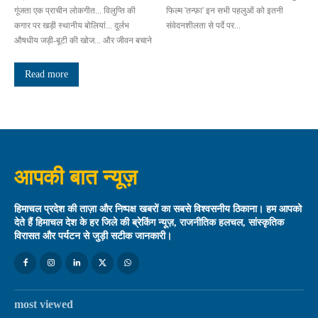
गूंजता एक प्राचीन लोकगीत... विलुप्ति की
फिल्म 'तन्फ़ा' इन सभी पहलुओं को इतनी
कगार पर खड़ी स्थानीय बोलियां... दुर्लभ
संवेदनशीलता से पर्दे पर...
औषधीय जड़ी-बूटी की खोज... और जीवन बचाने
Read more
आपकी बात न्यूज़
हिमाचल प्रदेश की ताज़ा और निष्पक्ष खबरों का सबसे विश्वसनीय ठिकाना। हम आपको
देते हैं हिमाचल देश के हर जिले की ब्रेकिंग न्यूज़, राजनीतिक हलचल, सांस्कृतिक
विरासत और पर्यटन से जुड़ी सटीक जानकारी।
most viewed