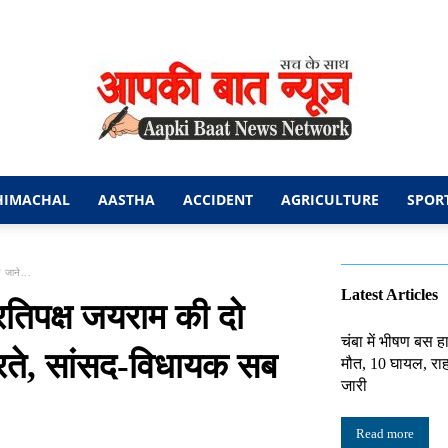
HIMACHAL
AASTHA
ACCIDENT
AGRICULTURE
SPOR
आपकी
 जाने...
Latest Articles
रतिपक्ष जयराम की दो
चंबा में भीषण बस ह
डरते, सांसद-विधायक सब
मौत, 10 घायल, राह
बात
जारी
Read more