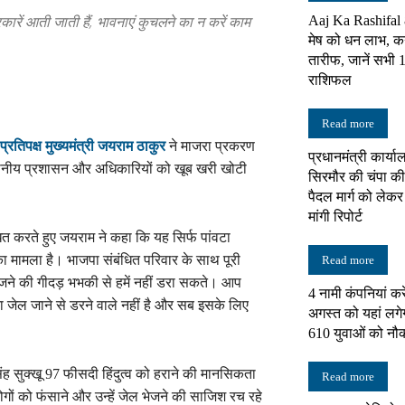
रकारें आती जाती हैं, भावनाएं कुचलने का न करें काम
Aaj Ka Rashifal
मेष को धन लाभ, कन
न्यूज़
तारीफ, जानें सभी 1
राशिफल
Read more
ता प्रतिपक्ष मुख्यमंत्री जयराम ठाकुर
ने माजरा प्रकरण
प्रधानमंत्री कार्य
नेटवर्क
थानीय प्रशासन और अधिकारियों को खूब खरी खोटी
सिरमौर की चंपा की 
पैदल मार्ग को लेक
मांगी रिपोर्ट
ित करते हुए जयराम ने कहा कि यह सिर्फ पांवटा
ा मामला है। भाजपा संबंधित परिवार के साथ पूरी
Read more
ेजने की गीदड़ भभकी से हमें नहीं डरा सकते। आप
4 नामी कंपनियां करे
ता जेल जाने से डरने वाले नहीं है और सब इसके लिए
अगस्त को यहां लगे
610 युवाओं को नौ
सिंह सुक्खू 97 फीसदी हिंदुत्व को हराने की मानसिकता
Read more
लोगों को फंसाने और उन्हें जेल भेजने की साजिश रच रहे