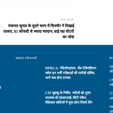
Next article
पंचायत चुनाव के दूसरे चरण में सिरमौर ने दिखाई
ताकत, 85 फीसदी से ज्यादा मतदान, हाई रहा वोटरों
का जोश
most viewed
t
HP
HPRCA: रेडियोग्राफर, लैब टेक्निशियन
की
समेत इन भर्ती परीक्षाओं की तारीखें घोषित,
जानें कब होगा एग्जाम
CM
स्
ी
CM सुक्खू के निर्देश: मरीजों को तुरंत
IT
उपलब्ध हों एमआरआई-सीटी स्कैन,
आव
मेडिकल कॉलेजों में शुरू होगा रिसर्च विंग
लक
ओर