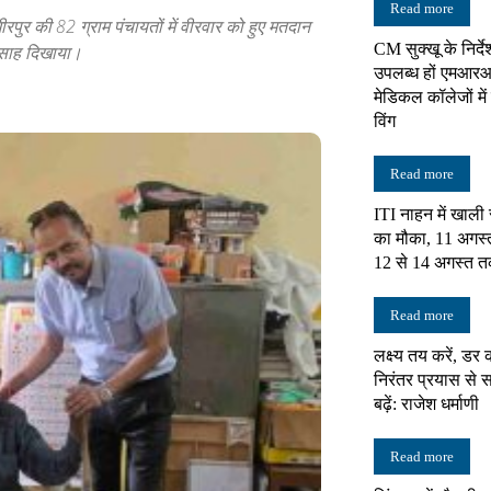
Read more
ीरपुर की 82 ग्राम पंचायतों में वीरवार को हुए मतदान
CM सुक्खू के निर्दे
उत्साह दिखाया।
न्यूज़
उपलब्ध हों एमआरआ
मेडिकल कॉलेजों में 
विंग
Read more
नेटवर्क
ITI नाहन में खाली
का मौका, 11 अगस्
12 से 14 अगस्त त
Read more
लक्ष्य तय करें, डर 
निरंतर प्रयास स
बढ़ें: राजेश धर्माणी
Read more