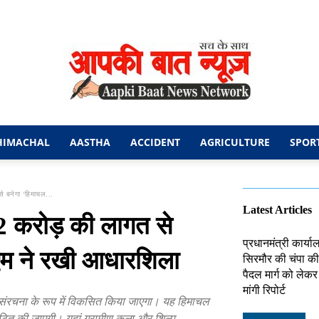
HIMACHAL
AASTHA
ACCIDENT
AGRICULTURE
SPOR
आपकी
से बनेगा ‘हिमाचल...
Latest Articles
 2 करोड़ की लागत से
प्रधानमंत्री कार्य
एम ने रखी आधारशिला
सिरमौर की चंपा की 
बात
पैदल मार्ग को लेक
मांगी रिपोर्ट
संरचना के रूप में विकसित किया जाएगा। यह हिमाचल
वंटित की जाएगी। यहां ग्रामीण कला और शिल्प,