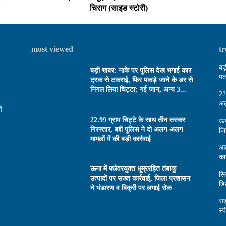
चिराग (साइड स्टोरी)
most viewed
t
बड
बड़ी खबर: नाके पर पुलिस देख भगाई कार
पक
ट्रक से टकराई, फिर पकड़े जाने के डर से
निगल लिया चिट्टा; गई जान, अन्य 3...
22
अल
ी
22.99 ग्राम चिट्टे के साथ तीन तस्कर
ऊन
गिरफ्तार, बद्दी पुलिस ने दो अलग-अलग
जि
मामलों में की बड़ी कार्रवाई
आत
का
ऊना में फ्लेवरयुक्त धूम्ररहित तंबाकू
सि
उत्पादों पर सख्त कार्रवाई, जिला प्रशासन
डि
ने भंडारण व बिक्री पर लगाई रोक
सड
स्