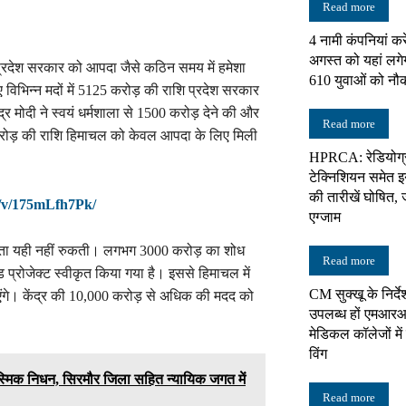
Read more
4 नामी कंपनियां करे
न्यूज़
अगस्त को यहां लगे
प्रदेश सरकार को आपदा जैसे कठिन समय में हमेशा
610 युवाओं को नौ
विभिन्न मदों में 5125 करोड़ की राशि प्रदेश सरकार
ंद्र मोदी ने स्वयं धर्मशाला से 1500 करोड़ देने की और
Read more
रोड़ की राशि हिमाचल को केवल आपदा के लिए मिली
HPRCA: रेडियोग्
नेटवर्क
टेक्निशियन समेत इन 
की तारीखें घोषित, 
e/v/175mLfh7Pk/
एग्जाम
सहायता यही नहीं रुकती। लगभग 3000 करोड़ का शोध
Read more
डेड प्रोजेक्ट स्वीकृत किया गया है। इससे हिमाचल में
CM सुक्खू के निर्दे
ंगे। केंद्र की 10,000 करोड़ से अधिक की मदद को
उपलब्ध हों एमआरआ
मेडिकल कॉलेजों में 
विंग
आकस्मिक निधन, सिरमौर जिला सहित न्यायिक जगत में
Read more