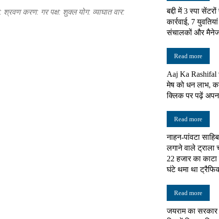
 श्रवण करण: गर पक्ष: शुक्ल योग: व्याघात वार:
बद्दी में 3 स्पा सेंट
कार्रवाई, 7 युवतियां 
न्यूज़
संचालकों और मैनेज
Read more
Aaj Ka Rashifal
मेष को धन लाभ, क
नेटवर्क
क्लिक पर पढ़ें अप
Read more
नाहन-पांवटा साह
लगाने वाले ट्राल
22 हजार का काटा 
घंटे थमा था ट्रैफि
Read more
जयराम का सरकार प