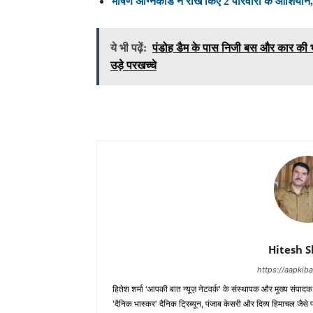
भीषण अग्निकांड ने राख किए 2 परिवारों के आशियाने
ये भी पढ़ें:
पंडोह डैम के पास निजी बस और कार की भ
उड़े परखच्चे
Hitesh 
https://aapki
हितेश शर्मा 'आपकी बात न्यूज़ नेटवर्क' के संस्थापक और मुख्य संपाद
'दैनिक भास्कर' दैनिक ट्रिब्यून, पंजाब केसरी और दिव्य हिमाचल जैसे प्र