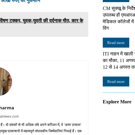
, लाखों रुपए का नुकसान
CM सुक्खू के निर्दे
उपलब्ध हों एमआरआ
ीषण टक्कर, युवक-युवती की दर्दनाक मौत, कार के
मेडिकल कॉलेजों में 
विंग
Read more
ITI नाहन में खाली
का मौका, 11 अगस्
12 से 14 अगस्त त
Read more
Explore More
Sharma
baatnews.com
क हैं। दो दशकों से भी अधिक लंबे अपने करिअर में, वे 'अमर उजाला'
मुख प्रकाशनों में महत्वपूर्ण संपादकीय जिम्मेदारियां निभाई हैं। एक