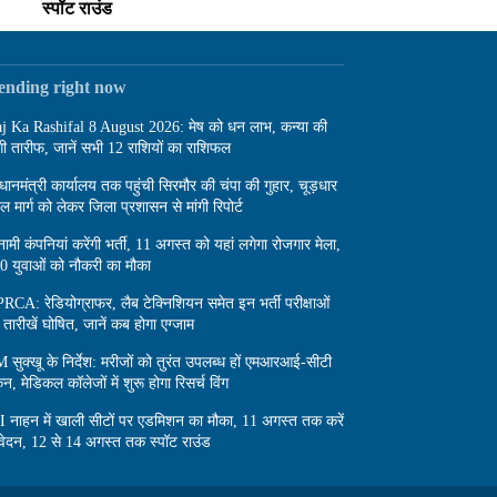
स्पॉट राउंड
rending right now
j Ka Rashifal 8 August 2026: मेष को धन लाभ, कन्या की
गी तारीफ, जानें सभी 12 राशियों का राशिफल
रधानमंत्री कार्यालय तक पहुंची सिरमौर की चंपा की गुहार, चूड़धार
दल मार्ग को लेकर जिला प्रशासन से मांगी रिपोर्ट
नामी कंपनियां करेंगी भर्ती, 11 अगस्त को यहां लगेगा रोजगार मेला,
0 युवाओं को नौकरी का मौका
RCA: रेडियोग्राफर, लैब टेक्निशियन समेत इन भर्ती परीक्षाओं
 तारीखें घोषित, जानें कब होगा एग्जाम
 सुक्खू के निर्देश: मरीजों को तुरंत उपलब्ध हों एमआरआई-सीटी
कैन, मेडिकल कॉलेजों में शुरू होगा रिसर्च विंग
I नाहन में खाली सीटों पर एडमिशन का मौका, 11 अगस्त तक करें
ेदन, 12 से 14 अगस्त तक स्पॉट राउंड