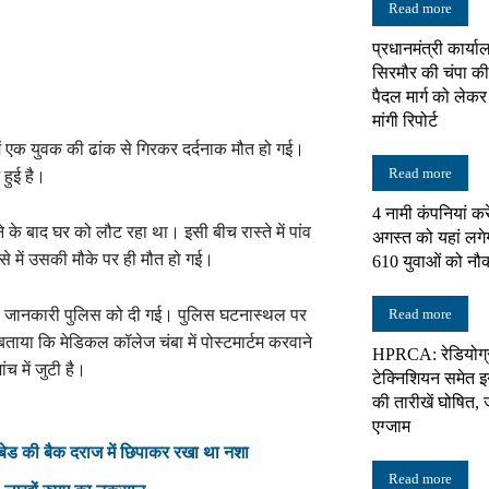
Read more
प्रधानमंत्री कार्य
न्यूज़
सिरमौर की चंपा की 
पैदल मार्ग को लेक
मांगी रिपोर्ट
ं एक युवक की ढांक से गिरकर दर्दनाक मौत हो गई।
Read more
 हुई है।
नेटवर्क
4 नामी कंपनियां करे
े बाद घर को लौट रहा था। इसी बीच रास्ते में पांव
अगस्त को यहां लगे
े में उसकी मौके पर ही मौत हो गई।
610 युवाओं को नौ
की जानकारी पुलिस को दी गई। पुलिस घटनास्थल पर
Read more
ाया कि मेडिकल कॉलेज चंबा में पोस्टमार्टम करवाने
HPRCA: रेडियोग्
च में जुटी है।
टेक्निशियन समेत इन 
की तारीखें घोषित, 
एग्जाम
बेड की बैक दराज में छिपाकर रखा था नशा
Read more