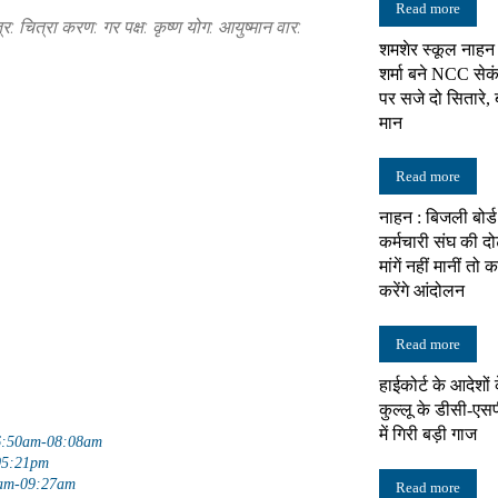
Read more
: चित्रा करण: गर पक्ष: कृष्ण योग: आयुष्मान वार:
शमशेर स्कूल नाहन
न्यूज़
शर्मा बने NCC से
पर सजे दो सितारे,
मान
Read more
नेटवर्क
नाहन : बिजली बोर
कर्मचारी संघ की दो
मांगें नहीं मानीं त
करेंगे आंदोलन
Read more
हाईकोर्ट के आदेशों
कुल्लू के डीसी-एसपी
में गिरी बड़ी गाज
 06:50am-08:08am
05:21pm
8am-09:27am
Read more