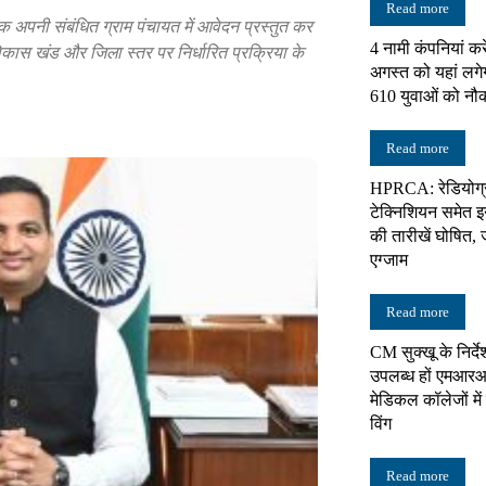
Read more
क अपनी संबंधित ग्राम पंचायत में आवेदन प्रस्तुत कर
4 नामी कंपनियां करे
विकास खंड और जिला स्तर पर निर्धारित प्रक्रिया के
न्यूज़
अगस्त को यहां लगे
610 युवाओं को नौ
Read more
HPRCA: रेडियोग्
नेटवर्क
टेक्निशियन समेत इन 
की तारीखें घोषित, 
एग्जाम
Read more
CM सुक्खू के निर्दे
उपलब्ध हों एमआरआ
मेडिकल कॉलेजों में 
विंग
Read more