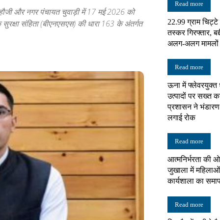
Read more
हौजी और नगर पंचायत चुवाड़ी में 17 मई 2026 को
22.99 ग्राम चिट्ट
क सुरक्षा संहिता (बीएनएसएस) की धारा 163 के अंतर्गत
न्यूज़
तस्कर गिरफ्तार, बद्
अलग-अलग मामलों में
Read more
ऊना में फ्लेवरयुक्त
नेटवर्क
उत्पादों पर सख्त का
प्रशासन ने भंडारण
लगाई रोक
Read more
आत्मनिर्भरता की ओ
जुखाला में महिलाओं
कार्यशाला का समा
Read more