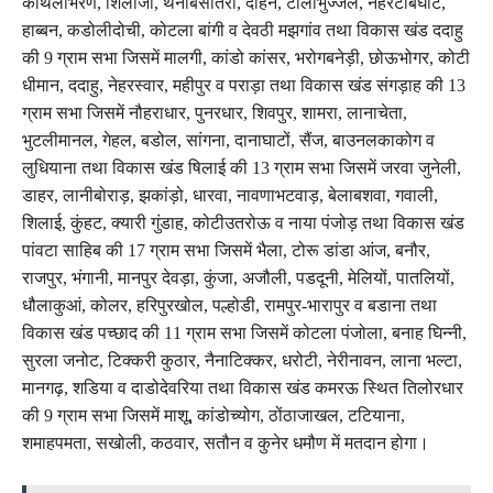
काथलीभरण, शिलांजी, थैनाबसोतरी, दाहन, टालीभुज्जल, नेहरटीबघोट,
हाब्बन, कडोलीदोची, कोटला बांगी व देवठी मझगांव तथा विकास खंड ददाहु
की 9 ग्राम सभा जिसमें मालगी, कांडो कांसर, भरोगबनेड़ी, छोऊभोगर, कोटी
धीमान, ददाहु, नेहरस्वार, महीपुर व पराड़ा तथा विकास खंड संगड़ाह की 13
ग्राम सभा जिसमें नौहराधार, पुनरधार, शिवपुर, शामरा, लानाचेता,
भुटलीमानल, गेहल, बडोल, सांगना, दानाघाटों, सैंज, बाउनलकाकोग व
लुधियाना तथा विकास खंड षिलाई की 13 ग्राम सभा जिसमें जरवा जुनेली,
डाहर, लानीबोराड़, झकांड़ो, धारवा, नावणाभटवाड़, बेलाबशवा, गवाली,
शिलाई, कुंहट, क्यारी गुंडाह, कोटीउतरोऊ व नाया पंजोड़ तथा विकास खंड
पांवटा साहिब की 17 ग्राम सभा जिसमें भैला, टोरू डांडा आंज, बनौर,
राजपुर, भंगानी, मानपुर देवड़ा, कुंजा, अजौली, पडदूनी, मेलियों, पातलियों,
धौलाकुआं, कोलर, हरिपुरखोल, पल्होडी, रामपुर-भारापुर व बडाना तथा
विकास खंड पच्छाद की 11 ग्राम सभा जिसमें कोटला पंजोला, बनाह घिन्नी,
सुरला जनोट, टिक्करी कुठार, नैनाटिक्कर, धरोटी, नेरीनावन, लाना भल्टा,
मानगढ़, शडिया व दाडोदेवरिया तथा विकास खंड कमरऊ स्थित तिलोरधार
की 9 ग्राम सभा जिसमें माशू, कांडोच्योग, ठोंठाजाखल, टटियाना,
शमाहपमता, सखोली, कठवार, सतौन व कुनेर धमौण में मतदान होगा।