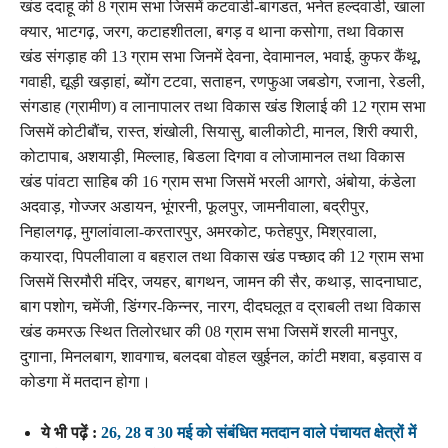
खंड ददाहू की 8 ग्राम सभा जिसमें कटवाडी-बागडत, भनेत हल्दवाडी, खाला
क्यार, भाटगढ़, जरग, कटाहशीतला, बगड़ व थाना कसोगा, तथा विकास
खंड संगड़ाह की 13 ग्राम सभा जिनमें देवना, देवामानल, भवाई, कुफर कैंथू,
गवाही, द्यूड़ी खड़ाहां, ब्योंग टटवा, सताहन, रणफुआ जबडोग, रजाना, रेडली,
संगडाह (ग्रामीण) व लानापालर तथा विकास खंड शिलाई की 12 ग्राम सभा
जिसमें कोटीबौंच, रास्त, शंखोली, सियासु, बालीकोटी, मानल, शिरी क्यारी,
कोटापाब, अशयाड़ी, मिल्लाह, बिडला दिगवा व लोजामानल तथा विकास
खंड पांवटा साहिब की 16 ग्राम सभा जिसमें भरली आगरो, अंबोया, कंडेला
अदवाड़, गोज्जर अडायन, भूंगरनी, फूलपुर, जामनीवाला, बद्रीपुर,
निहालगढ़, मुगलांवाला-करतारपुर, अमरकोट, फतेहपुर, मिश्रवाला,
कयारदा, पिपलीवाला व बहराल तथा विकास खंड पच्छाद की 12 ग्राम सभा
जिसमें सिरमौरी मंदिर, जयहर, बागथन, जामन की सैर, कथाड़, सादनाघाट,
बाग पशोग, चमेंजी, डिंग्गर-किन्नर, नारग, दीदघलूत व द्राबली तथा विकास
खंड कमरऊ स्थित तिलोरधार की 08 ग्राम सभा जिसमें शरली मानपुर,
दुगाना, मिनलबाग, शावगाच, बलदबा वोहल खुईनल, कांटी मशवा, बड़वास व
कोडगा में मतदान होगा।
ये भी पढ़ें :
26, 28 व 30 मई को संबंधित मतदान वाले पंचायत क्षेत्रों में