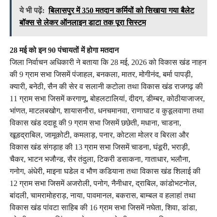
ये भी पढ़ें:
बिलासपुर में 350 मतदान कर्मियों को सिखाया गया बैलेट
बॉक्स से लेकर ऑनलाइन डाटा तक पूरा सिस्टम
28 मई को इन 90 पंचायतों में होगा मतदान
जिला निर्वाचन अधिकारी ने बताया कि 28 मई, 2026 को विकास खंड नाहन
की 9 ग्राम सभा जिसमें पंजाहल, बनकला, मातर, मोगीनंद, बर्मा पापड़ी,
क्यारी, बनेठी, सैन की सेर व सलानी कटोला तथा विकास खंड राजगढ़ की
11 ग्राम सभा जिसमें करगाणू, बोहलटालियां, दीदग, डीम्बर, कोठीयाजाजर,
भांणत, माटलबखोग, शायासनौरा, धनचमानवा, राणाघाट व कुडूलवाणा तथा
विकास खंड ददाहू की 9 ग्राम सभा जिसमें छछेती, मधाना, चाडना,
खूडद्राबिल, जामूकोटी, कमलाड़, पनार, कोटला मोलर व बिरला और
विकास खंड संगड़ाह की 13 ग्राम सभा जिसमें चाडना, घंडूरी, भराड़ी,
चैकर, भाटन भजौन्ड, सैर तंदुला, टिकरी डसाकना, गाताधार, भलौना,
गनोग, अंधेरी, माइना घडेल व भौण कडियाना तथा विकास खंड शिलाई की
12 ग्राम सभा जिसमें अजरोली, पनोग, नैनीधार, द्राबिल, कांडोभटनोल,
बांदली, चामरामोहराड़, नाया, पावमानल, बकरास, बाम्बल व हलाहां तथा
विकास खंड पांवटा साहिब की 16 ग्राम सभा जिसमें नघेता, शिवा, डांडा,