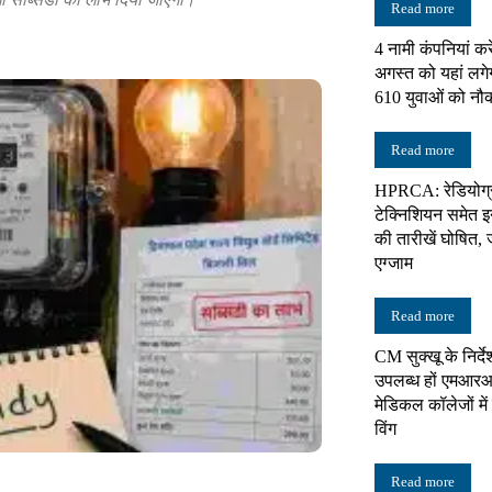
Read more
4 नामी कंपनियां करे
न्यूज़
अगस्त को यहां लगे
610 युवाओं को नौ
Read more
HPRCA: रेडियोग्
नेटवर्क
टेक्निशियन समेत इन 
की तारीखें घोषित, 
एग्जाम
Read more
CM सुक्खू के निर्दे
उपलब्ध हों एमआरआ
मेडिकल कॉलेजों में 
विंग
Read more