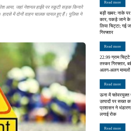
Read more
पेश आया, जहां नेशनल हाईवे पर स्कूटी सड़क किनारे
बड़ी खबर: नाके पर
हादसे में दोनों वाहन चालक घायल हुए हैं। पुलिस ने
न्यूज़
कार, पकड़े जाने क
लिया चिट्टा; गई ज
गिरफ्तार
Read more
नेटवर्क
22.99 ग्राम चिट्ट
तस्कर गिरफ्तार, बद्
अलग-अलग मामलों में
Read more
ऊना में फ्लेवरयुक्त
उत्पादों पर सख्त का
प्रशासन ने भंडारण
लगाई रोक
Read more