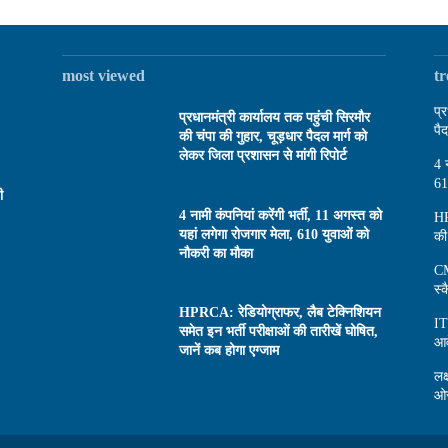
most viewed
t
प्
प्रधानमंत्री कार्यालय तक पहुंची सिरमौर
पै
की चंपा की गुहार, चूड़धार पैदल मार्ग को
लेकर जिला प्रशासन से मांगी रिपोर्ट
4 
61
ी
4 नामी कंपनियां करेंगी भर्ती, 11 अगस्त को
HP
यहां लगेगा रोजगार मेला, 610 युवाओं को
की
नौकरी का मौका
CM
स्
HPRCA: रेडियोग्राफर, लैब टेक्निशियन
IT
समेत इन भर्ती परीक्षाओं की तारीखें घोषित,
आव
जानें कब होगा एग्जाम
लक
ओर