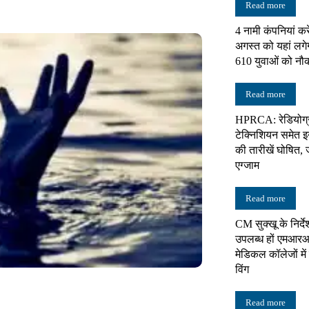
Read more
4 नामी कंपनियां करे
न्यूज़
अगस्त को यहां लगे
610 युवाओं को नौ
Read more
HPRCA: रेडियोग्
नेटवर्क
टेक्निशियन समेत इन 
की तारीखें घोषित, 
एग्जाम
Read more
CM सुक्खू के निर्दे
उपलब्ध हों एमआरआ
मेडिकल कॉलेजों में 
विंग
Read more