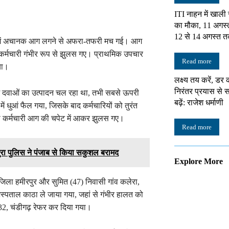
ITI नाहन में खाली
का मौका, 11 अगस्
12 से 14 अगस्त त
योग में अचानक आग लगने से अफरा-तफरी मच गई। आग
ो कर्मचारी गंभीर रूप से झुलस गए। प्राथमिक उपचार
Read more
या।
लक्ष्य तय करें, डर 
निरंतर प्रयास स
में दवाओं का उत्पादन चल रहा था, तभी सबसे ऊपरी
बढ़ें: राजेश धर्माणी
 धुआं फैल गया, जिसके बाद कर्मचारियों को तुरंत
 दो कर्मचारी आग की चपेट में आकर झुलस गए।
Read more
नपुरा पुलिस ने पंजाब से किया सकुशल बरामद
Explore More
जिला हमीरपुर और सुमित (47) निवासी गांव कलेरा,
अस्पताल काठा ले जाया गया, जहां से गंभीर हालत को
32, चंडीगढ़ रेफर कर दिया गया।