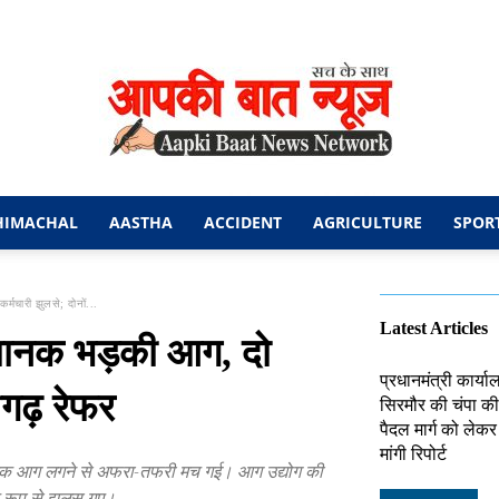
HIMACHAL
AASTHA
ACCIDENT
AGRICULTURE
SPOR
आपकी
र्मचारी झुलसे; दोनों...
Latest Articles
ं अचानक भड़की आग, दो
प्रधानमंत्री कार्य
ीगढ़ रेफर
सिरमौर की चंपा की 
बात
पैदल मार्ग को लेक
मांगी रिपोर्ट
 अचानक आग लगने से अफरा-तफरी मच गई। आग उद्योग की
ीर रूप से झुलस गए।