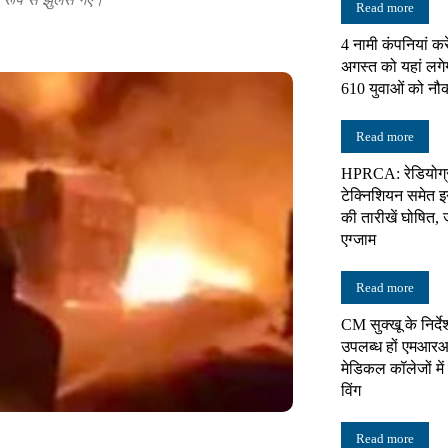
Read more
4 नामी कंपनियां करे
न्यूज़
अगस्त को यहां लगे
610 युवाओं को नौ
Read more
HPRCA: रेडियोग्
नेटवर्क
टेक्निशियन समेत इन 
की तारीखें घोषित, 
एग्जाम
Read more
CM सुक्खू के निर्दे
उपलब्ध हों एमआरआ
मेडिकल कॉलेजों में 
विंग
Read more