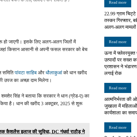
Read more
22.99 ग्राम चिट्ट
न्यूज़
तस्कर गिरफ्तार, बद्
अलग-अलग मामलों में
ू हो जाएगी। इसके लिए अलग-अलग जिलों में
Read more
 हैं, जहां किसान आसानी से अपनी फसल सरकार को बेच
ऊना में फ्लेवरयुक्त
नेटवर्क
उत्पादों पर सख्त का
प्रशासन ने भंडारण
णन समिति
पांवटा साहिब
और
धौलाकुआं
को धान खरीद
लगाई रोक
नकी उपज का अच्छा दाम मिलेगा।
Read more
े शमशेर सिंह ने बताया कि सरकार ने धान (ग्रेड-ए) का
आत्मनिर्भरता की ओ
िया है। धान की खरीद 3 अक्टूबर, 2025 से शुरू
जुखाला में महिलाओं
कार्यशाला का समा
Read more
तक कैशलैस इलाज की सुविधा, DC गंधर्वा राठौड़ ने