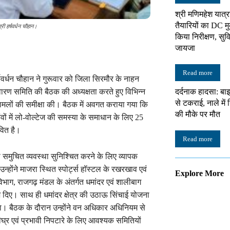
श्री मणिमहेश यात्
तैयारियों का DC मु
री हर्षवर्धन चौहान।
किया निरीक्षण, सु
जायजा
Read more
र्षवर्धन चौहान ने गुरूवार को जिला सिरमौर के नाहन
दर्दनाक हादसा: बाइ
ण समिति की बैठक की अध्यक्षता करते हुए विभिन्न
से टकराई, नाले में 
े मामलों की समीक्षा की। बैठक में अवगत कराया गया कि
की मौके पर मौत
ं में लो-वोल्टेज की समस्या के समाधान के लिए 25
ावित है।
Read more
की समुचित व्यवस्था सुनिश्चित करने के लिए व्यापक
न्होंने माजरा स्थित स्पोर्ट्स हॉस्टल के रखरखाव एवं
Explore More
 विभाग, राजगढ़ मंडल के अंतर्गत धमांदर एवं शालीबाग
 निर्देश दिए। साथ ही धमांदर क्षेत्र की उठाऊ सिंचाई योजना
ा। बैठक के दौरान उन्होंने वन अधिकार अधिनियम से
ीघ्र एवं प्रभावी निपटारे के लिए आवश्यक समितियों