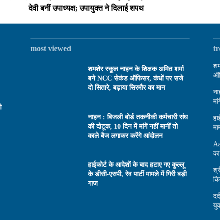
देवी बनीं उपाध्यक्ष; उपायुक्त ने दिलाई शपथ
most viewed
t
शम
शमशेर स्कूल नाहन के शिक्षक अमित शर्मा
ऑफ
बने NCC सेकंड ऑफिसर, कंधों पर सजे
दो सितारे, बढ़ाया सिरमौर का मान
ना
मा
ी
नाहन : बिजली बोर्ड तकनीकी कर्मचारी संघ
हा
की दोटूक, 10 दिन में मांगें नहीं मानीं तो
माम
काले बैज लगाकर करेंगे आंदोलन
Aa
का
हाईकोर्ट के आदेशों के बाद हटाए गए कुल्लू
श्
के डीसी-एसपी, रेव पार्टी मामले में गिरी बड़ी
कि
गाज
दर
यु