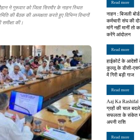
Read more
न चौहान ने गुरूवार को जिला सिरमौर के नाहन स्थित
नाहन : बिजली बोर
ि की बैठक की अध्यक्षता करते हुए विभिन्न विभागों
न्यूज़
कर्मचारी संघ की दो
की समीक्षा की।
मांगें नहीं मानीं त
करेंगे आंदोलन
Read more
नेटवर्क
हाईकोर्ट के आदेशों
कुल्लू के डीसी-एसपी
में गिरी बड़ी गाज
Read more
Aaj Ka Rashifal
ग्रहों की चाल बदल
सफलता के संकेत या
अपनी राशि
Read more